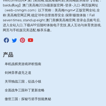
Welcome访问✔澳门美高梅,成就璀璨时刻,美高梅娱乐推荐【导航：
baidu典ag】澳门美高梅2026最新版官网-登录-入口-网页版网址
（web-cnmgm.com）以下简称：美高梅mgm✔正版官网全站,全
称:美高梅官网正网,稳定18年信誉推荐安全.保障!极致体验！Fall
seven times, stand up eight.澳门美狮美高梅官网,登录会员账号后,
进入全站入口,下载APP后随时体验电子竞技,真人互动与体育类游戏,
网页与手机版完美适配,畅享乐趣。
产品
单机战棋类游戏评析指南
剑神异界虚无之道
关羽独战三国，征战小镇
全面战争三国补丁更新攻略
傲世三国：探秘弓箭手技能奥秘