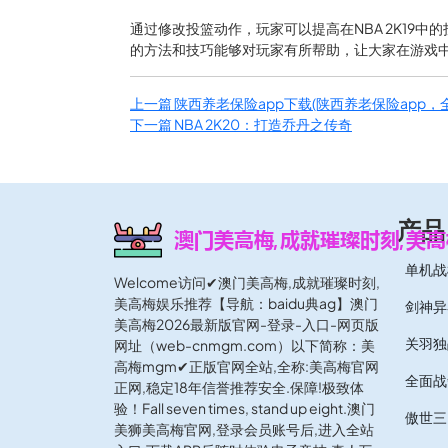
通过修改投篮动作，玩家可以提高在NBA 2K19
的方法和技巧能够对玩家有所帮助，让大家在游戏
上一篇
陕西养老保险app下载(陕西养老保险app
下一篇
NBA 2K20：打造乔丹之传奇
产品
单机战
Welcome访问✔澳门美高梅,成就璀璨时刻,
美高梅娱乐推荐【导航：baidu典ag】澳门
剑神异
美高梅2026最新版官网-登录-入口-网页版
关羽独
网址（web-cnmgm.com）以下简称：美
高梅mgm✔正版官网全站,全称:美高梅官网
全面战
正网,稳定18年信誉推荐安全.保障!极致体
验！Fall seven times, stand up eight.澳门
傲世三
美狮美高梅官网,登录会员账号后,进入全站