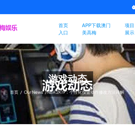
首页
APP下载澳门
项目
入口
美高梅
展示
游戏动态
首页
/
Our News
/
NBA 2K19：个性化投篮动作修改方法详解