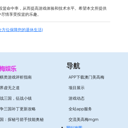
中的投篮命中率，从而提高游戏体验和技术水平。希望本文所提供
中尽情享受投篮的乐趣。
，全方位保障您的退休生活)
导航
棋类游戏评析指南
APP下载澳门美高梅
界虚无之道
项目展示
战三国，征战小镇
游戏动态
争三国补丁更新攻略
全站app服务
国：探秘弓箭手技能奥秘
交流美高梅mgm
网站地图