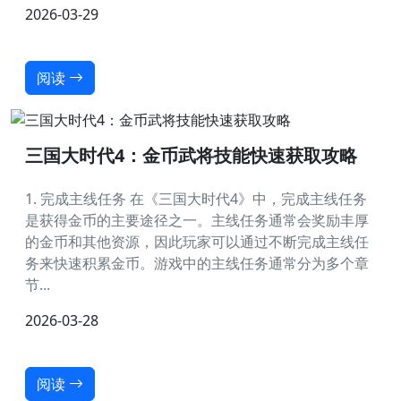
2026-03-29
阅读
三国大时代4：金币武将技能快速获取攻略
1. 完成主线任务 在《三国大时代4》中，完成主线任务
是获得金币的主要途径之一。主线任务通常会奖励丰厚
的金币和其他资源，因此玩家可以通过不断完成主线任
务来快速积累金币。游戏中的主线任务通常分为多个章
节...
2026-03-28
阅读