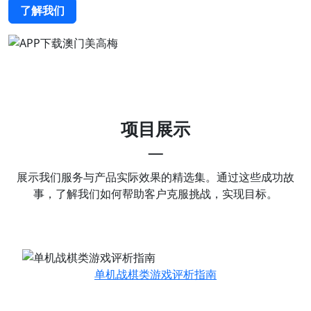
了解我们
项目展示
展示我们服务与产品实际效果的精选集。通过这些成功故
事，了解我们如何帮助客户克服挑战，实现目标。
单机战棋类游戏评析指南