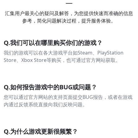
汇集用户最关心的疑问及解答，为您提供快速而准确的信息
参考，简化问题解决过程，提升服务体验。
Q.我们可以在哪里购买你们的游戏？
我们的游戏可以在各大游戏平台如Steam、PlayStation
Store、Xbox Store等购买，也可通过官方网站获取。
Q.如何报告游戏中的BUG或问题？
您可以通过官方网站的支持页面提交BUG报告，或者在游戏
内通过反馈系统直接向我们反映问题。
Q.为什么游戏更新很频繁？