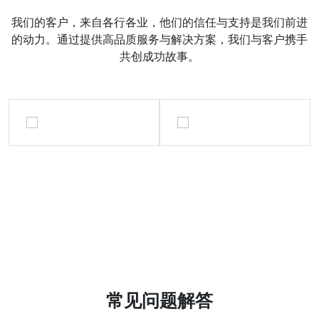
我们的客户，来自各行各业，他们的信任与支持是我们前进
的动力。通过提供高品质服务与解决方案，我们与客户携手
共创成功故事。
常见问题解答