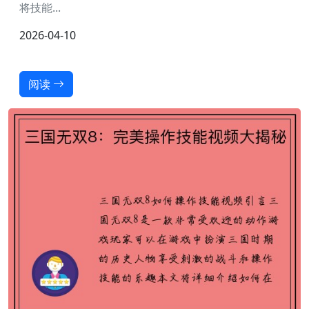
将技能...
2026-04-10
阅读