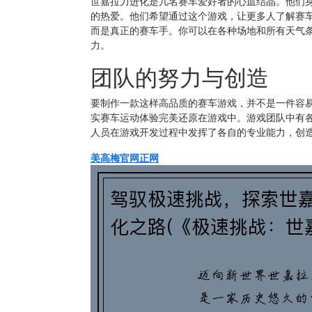
世嘉拉力进化是几名赛车爱好者的心血结晶。他们
的热爱。他们希望通过这个游戏，让更多人了解赛
而是真正的赛车手。你可以在各种场地和所有天气
力。
团队的努力与创造
要制作一款这样高品质的赛车游戏，并不是一件容
实赛车运动体验完美还原在游戏中。游戏团队中有
人员在游戏开发过程中发挥了各自的专业能力，创
美高梅官网正网