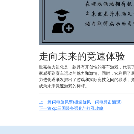
走向未来的竞速体验
世嘉拉力进化是一款具有开创性的赛车游戏，代表
家感受到赛车运动的魅力和激情。同时，它利用了
力进化逐渐发掘出了游戏和实际竞技之间的联系，
成为未来竞速游戏的标杆。
上一篇
闪电旋风劈(极速旋风：闪电劈击涌现)
下一篇
qq三国装备强化与打孔攻略