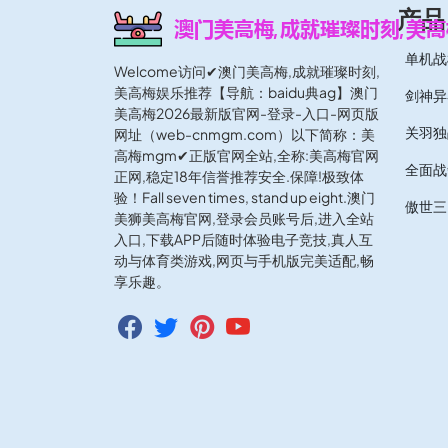
产品
单机战
Welcome访问✔澳门美高梅,成就璀璨时刻,
美高梅娱乐推荐【导航：baidu典ag】澳门
剑神异
美高梅2026最新版官网-登录-入口-网页版
关羽独
网址（web-cnmgm.com）以下简称：美
高梅mgm✔正版官网全站,全称:美高梅官网
全面战
正网,稳定18年信誉推荐安全.保障!极致体
验！Fall seven times, stand up eight.澳门
傲世三
美狮美高梅官网,登录会员账号后,进入全站
入口,下载APP后随时体验电子竞技,真人互
动与体育类游戏,网页与手机版完美适配,畅
享乐趣。