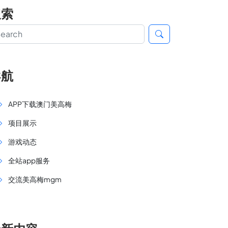
搜索
导航
APP下载澳门美高梅
项目展示
游戏动态
全站app服务
交流美高梅mgm