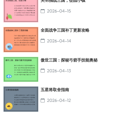
2026-04-15
全面战争三国补丁更新攻略
2026-04-14
傲世三国：探秘弓箭手技能奥秘
2026-04-13
五星将取舍指南
2026-04-12