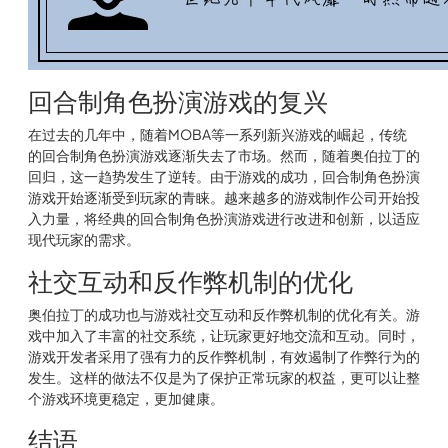
回合制角色扮演游戏的复兴
在过去的几年中，随着MOBA等一系列新兴游戏的崛起，传统
的回合制角色扮演游戏逐渐失去了市场。然而，随着奥伯拉丁的
回归，这一趋势发生了逆转。由于游戏的成功，回合制角色扮演
游戏开始逐渐受到玩家的青睐。越来越多的游戏制作公司开始投
入力量，将经典的回合制角色扮演游戏进行改进和创新，以适应
现代玩家的需求。
社交互动和反作弊机制的优化
奥伯拉丁的成功也与游戏社交互动和反作弊机制的优化有关。游
戏中加入了丰富的社交系统，让玩家更好地交流和互动。同时，
游戏开发者采用了强有力的反作弊机制，有效遏制了作弊行为的
发生。这样的做法不仅是为了保护正常玩家的权益，更可以让整
个游戏环境更稳定，更加健康。
结语