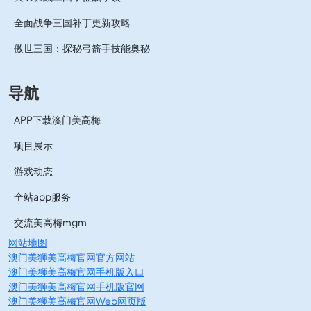
全面战争三国补丁更新攻略
傲世三国：探秘弓箭手技能奥秘
导航
APP下载澳门美高梅
项目展示
游戏动态
全站app服务
交流美高梅mgm
网站地图
澳门美狮美高梅官网官方网站
澳门美狮美高梅官网手机版入口
澳门美狮美高梅官网手机版官网
澳门美狮美高梅官网Web网页版