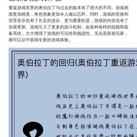
重返游戏世界的奥伯拉丁与过去的版本有了很大的不同。游戏画
面更加精美，角色形象更加令人难以忘怀。同时，游戏的音效和
背景音乐也有了长足的进步。更为重要的是，游戏的内容也有了
全面更新。游戏引入了更多的战斗机制，如各种各样的技能和装
备系统，大大增强了游戏的可玩性和挑战性。无论是新老玩家，
都可以从中获得全新的游戏体验。