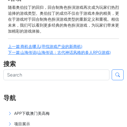
随着奥伯拉丁的回归，回合制角色扮演游戏再次成为玩家们热烈
追捧的游戏类型。奥伯拉丁的成功不仅在于游戏本身的精美，更
在于游戏对于回合制角色扮演游戏类型的重新定义和重视。相信
未来，我们可以看到更多经典的角色扮演游戏，为玩家们带来更
加精彩的游戏体验。
上一篇
商机去哪儿(寻找游戏产业的新商机)
下一篇
山海传说(山海传说：古代神话风格的多人RPG游戏)
搜索
导航
APP下载澳门美高梅
项目展示