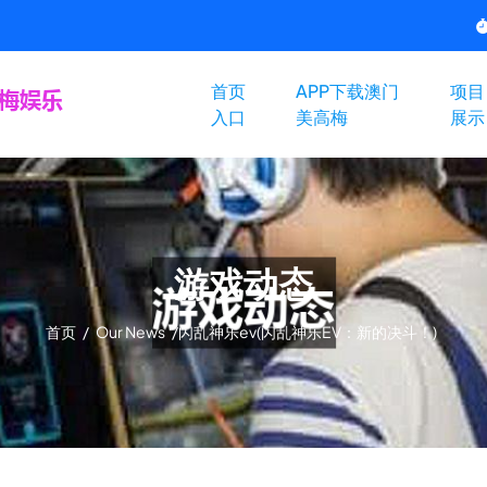
首页
APP下载澳门
项目
入口
美高梅
展示
游戏动态
首页
/
Our News
/
闪乱神乐ev(闪乱神乐EV：新的决斗！)